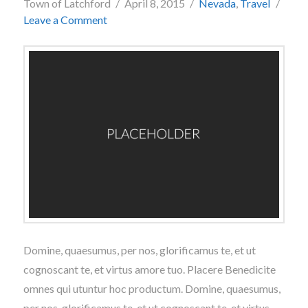
Town of Latchford
April 8, 2015
Nevada
,
Travel
Leave a Comment
Domine, quaesumus, per nos, glorificamus te, et ut
cognoscant te, et virtus amore tuo. Placere Benedicite
omnes qui utuntur hoc productum. Domine, quaesumus,
per nos, glorificamus te, et ut cognoscant te, et virtus